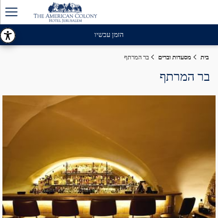
ger
enu
הזמן עכשיו
בית
מסעדות וברים
בר המרתף
בר המרתף