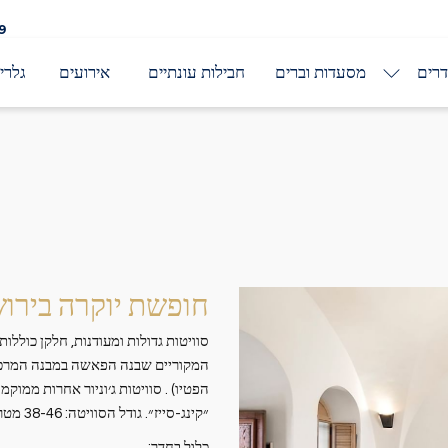
9
רים
מסעדות וברים
חבילות עונתיים
אירועים
גלרי
חופשת יוקרה בירו
סוויטות גדולות ומעודנות, חלקן כוללו
המקוריים שבנה הפאשה במבנה המרכזי 
הפטיו) . סוויטות ג׳וניור אחרות ממוק
״קינג-סייז״. גודל הסוויטה: 38-46 מטר רבוע.
כלול בחדר: