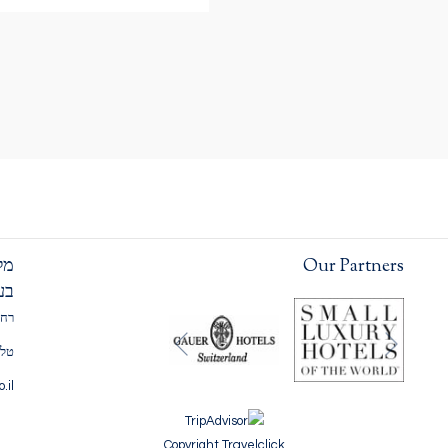
Our Partners
מל
בע
רח' לואי 
הקודם
טלפון: 777
הבא
o.il
Copyright Travelclick