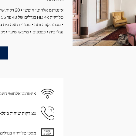
נעלי בית • כפכפים • מייבש שיער •מכ
אינטרנט אלחוטי חינם
20 דקות שיחות בינלאומי ומקומיות חינם
מסכי טלוויזיה בגדלים 43” – 55” , HD ,4K