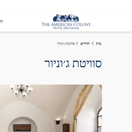
חד
בית
חדרים
סוויטת ג׳וניור
סוויטת ג׳וניור