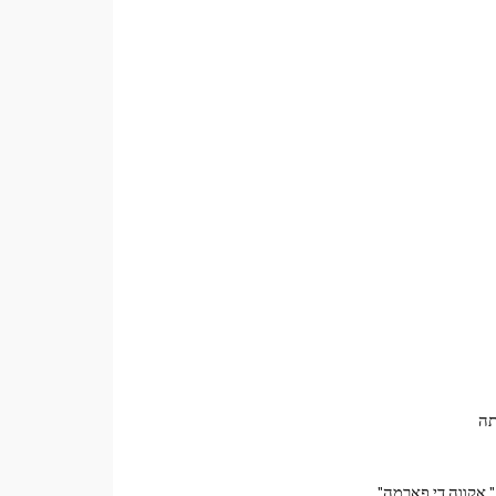
תה
 אקווה די פארמה"