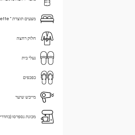
מצעים תוצרת " Frette " איטליה
חלוק רחצה
נעלי בית
כפכפים
מייבש שיער
מכונת נספרסו (בחדר