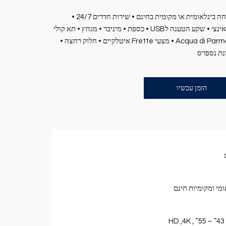
אינטרנט אלחוטי חופשי • 20 דקות שיחה בינלאומית או מקומית בחינם • שירות חדרים 24/7 •
טלוויזית HD 4k בגדלים של 43 עד 55 אינצ׳ • שקע הטענה לUSB • כספת • מיניבר • מגהץ • תא קולי
• מכונת קפה ותה • מוצרי רחצה בית Acqua di Parma • מצעי Frette איטלקיים • חלוק רחצה •
ונת נספרס
הזמן עכשיו