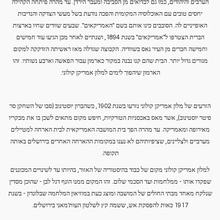
הערבים והיהודים, כמו גם לבדואים מן הסביבה ומעבר הירדן. עד מהרה פיתחה הקהילה
יחסים טובים עם האוכלוסיה המקומית והפכה נודעת בשל מעשי הצדקה והנדיבות
האופייניים לה. הסובבים כינו אותם בשם "האמריקאים". שבעים שוודים שחיו בארצות
הברית הצטרפו ל"אמריקאים" בשנת 1894, ושנתיים לאחר מכן הגיעו עוד חמישים
וחמישה חברים מן העיר נאס בשוודיה. הקבוצה שגדלה מאז ראשיתה הזדקקה למקום
מגורים גדול יותר. הבית שהם קנו נבנה במקור כארמון עבור הפאשה וארבע נשותיו. זהו
הארמון שיהפוך לימים למלון אמריקן קולוני.
הזרעים של מלון אמריקן קולוני נזרעו בשנת 1902, כשהברון יוסטינוב (סבו של השחקן סר
פיטר יוסטינוב), אשר מאס באכסניות הטורקיות, חיפש מקום מתאים לשכן בו את מבקריו
מאירופה ומאמריקה. עד מהרה הפך בית המושבה האמריקאית לבית הארחה למטיילים
מערביים ולצליינים, שציפיותיהם לא נענו במקומות ההארחה האחרים בירושלים באותה
תקופה.
למלון אמריקן קולוני מקום של כבוד בהיסטוריה של האזור, בהיותו עד לשינויים המכוננים
שפקדו אותו - ממלחמות ועד הסכמי שלום. זהו המקום ממנו הונף דגל לבן - שהוכן מסדין
שנלקח מאחד מבתי החולים של המושבה ומוצג כעת במוזיאון המלחמה שבלונדון - בשנת
1917 כאות להפסקת אש, ששמה קץ לשלטון העות'מאני בירושלים.