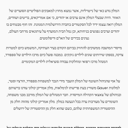
המלון נודע כאי של נייטרליות, אשר נמצא מחוץ למאבקים הפוליטיים הסוערים של
האזור. היות שבעלי המלון אינם ערבים או יהודים, כי אם אמריקאים, בריטים ושוודים,
המלון רואה עצמו ידיד לכל הסקטורים בחברה הירושלמית המגוונת. זהו חוף מבטחים בו
יהודים וערבים נפגשים בניחותא, וכן נמל הבית המועדף על עיתונאים מרחבי העולם,
נציגים בכירים של האו"ם ודיפלומטים.
מייסדי המושבה ממשיכים להחזיק בביתם הקודם בעיר העתיקה, המשמש כיום למטרות
צדקה, בספקו שירותים שונים לילדים נזקקים. במבנה פועל כיום מרכז הילדים של ספפורד,
המנהל מרכז רפואי ומחלקות עבודה סוציאלית לילדים המקומיים.
על אף שהניהול השוטף של המלון הועבר מידי הנכד למשפחת ספפורד, הורציו וסטר,
למלונות Gauer משוויץ בעת פרישתו לגימלאות, מלון אמריקן קולוני עודנו ברשותם
ובניהולם של צאצאי הקהילה המייסדת. חבר המנהלים של המלון מורכב מבני משפחה,
השומרים על מעורבות ערה בכל הנעשה במלון. מלון אמריקן קולוני מהווה חלק מן
ההיסטוריה המשפחתית שלהם, כשם שהוא חלק מן ההיסטוריה של ירושלים