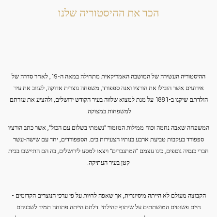
links
הכר את ההיסטוריה שלנו
will
update
the
content
above
ההיסטוריה העשירה של המושבה האמריקאית מתחילה במאה ה-19, לאחר סדרה של
אירועים אשר הובילו את הורציו ואנה ספפורד, משפחה נוצרית אדוקה, לעזוב את עיר
הולדתם שיקגו ב-1881 על מנת למצוא שלווה בעיר הקודש ירושלים, ולהציע את עזרתם
למשפחות במצוקה.
המשפחה שאבה נחמה וכוח ממילות המזמור "נשמתי בשלום עם הכול", אשר כתב הורציו
ספפורד בעקבות טביעת ארבע בנותיו הצעירות בים. הספפורדים, יחד עם שישה-עשר
חברי כנסיה נוספים, כינו עצמם "המתגברים" ויצאו למסע לירושלים, בה הם התיישבו בבית
קטן בעיר העתיקה.
הקבוצה מעולם לא הייתה מיסיונרית, אך שאפה לחיות על פי ערכי הנוצרים הקדומים -
חיים פשוטים המושתתים על שיתוף קהילתי. דלתם הייתה פתוחה תמיד לשכניהם