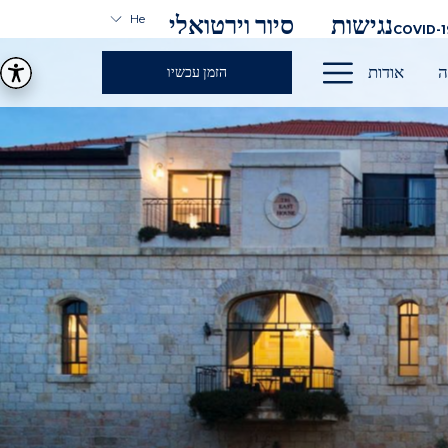
נגישות
סיור וירטואלי
He
COVID-1
Hamburger
ה
אודות
הזמן עכשיו
Menu