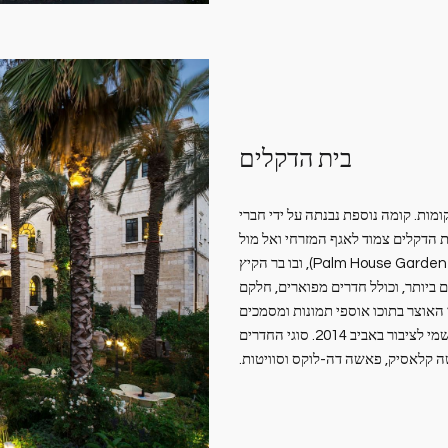
בית הדקלים
 כמבנה צנוע בן שתי קומות. קומה נוספת נבנתה על ידי חברי
דקלים צמוד לאגף המזרחי ואל מול
המבנה הראשי. סמוך לבית הדקלים שוכן גן הדקלים (Palm House Gardene), ובו בר הקיץ
ביותר, וכולל חדרים מפוארים, חלקם
י האוצר בתוכו אוספי תמונות ומסמכים
על ירושלים מן המאה ה-19 וה-20 , ואשר נפתח באופן רשמי לציבור באביב 2014. סוגי החדרים
שה קלאסיק, פאשה דה-לוקס וסוויטות.