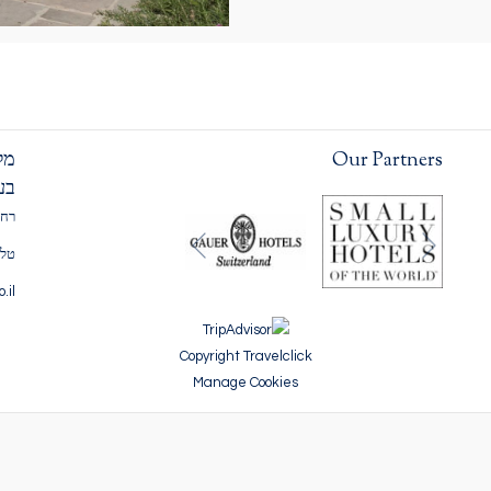
Our Partners
מל
בע
רח' לואי 
הקודם
טלפון: 777
הבא
o.il
Copyright Travelclick
Manage Cookies