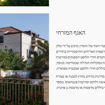
האגף המזרחי
יבות 1870 על ידי רבאח אפנדי דאוד אל-חוסיין ונרכש על ידי מלון
רות המקומרות ורצפות האריחים ההיסטוריות בחדרים
קמים חדרי הלופט המפנקים (סוויטות
 במקלחת הגדולה שבסוויטה. בנוסף,
וללים חדרי הלופט אמבטיה מפוארת.
מדרגות מרהיב מחוץ למבנה או בעזרת
אשה דלוקס וסוויטות פנטהאוס. מספר
כוללים מרפסות או מרפסת גן פרטית.