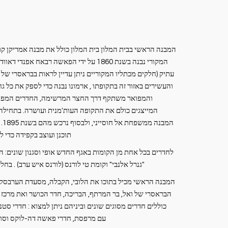
המבנה הראשי בבית המלון בית המלון כולל את מבנה אמריקן קו
המקורי נבנה בשנת 1860 על ידי הפאשה רבאח א
עתיק (חלקים מכתליו המקוריים ניתן עדיין לראות בבראסרי ש
והעשירים באזור זה בתקופתו , ארמונו נבנה כדי לספק את כל גח
והמפואר משתקף דרך החצר המרשימה, החדרים המפוא
המייצגים כולם את התקופה העות'מנית ועושרה. בתחיל
המ
תוכנן ועוצב בקפידה כדי 
לחדרים בכל אחת מן הקומות באגף החדש אופי וסגנון שונים: 
"גנרל אלנבי" וקומת טי לורנס (לורנס איש ערב) . בח
המבנה הראשי מכיל בתוכו את הלובי, הקבלה, מסעדת הערבסק, 
הבראסרי של ואל, בר המרתף, הבריכה, חדר הכושר ואת מרכז
כוללים חדרים מסוגים שונים וביניהם ניתן למצוא : חדרי סטנ
עם מרפסת, חדרי פאשה דה-לוקס וסוויט