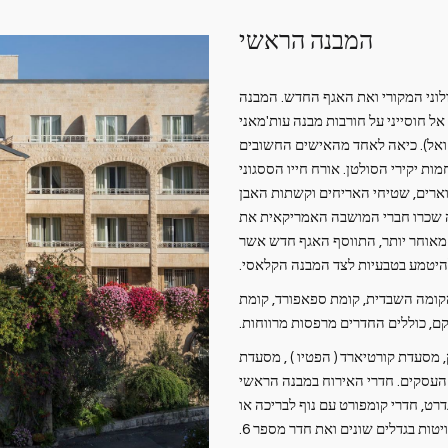
המבנה הראשי
לוני המקורי ואת האגף החדש. המבנה
פנדי דאווד אל חוסייני על חורבות מבנה עות'מאני
ל ואל). כיאה לאחד מהאישים החשובים
מות יקירי הסולטן. אורח חייו הססגוני
רים, שטיחי האריחים וקשתות האבן
ה שכרו חברי המושבה האמריקאית את
בנה ממשפחת אל חוסייני, ולבסוף נרכש מהם בשנת 1895. מאוחר יותר, התווסף האגף חדש אשר
להיטמע בטבעיות לצד המבנה הקלאסי.
הקומה השבדית, קומת ספאפורד, קומת
לקם, כוללים החדרים מרפסות מרווחות.
מסעדת קורטיארד ( הפטיו ) , מסעדת
 העסקים. חדרי האירוח במבנה הראשי
דרט, חדרי קומפורט עם נוף לבריכה או
ות בגדלים שונים ואת חדר מספר 6.