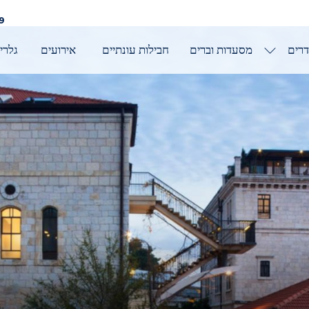
9
רים
מסעדות וברים
חבילות עונתיים
אירועים
גלרי