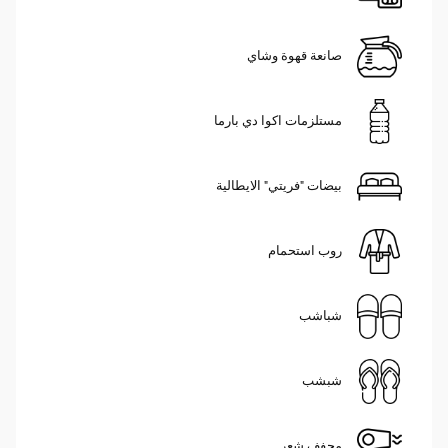
صانعة قهوة وشاي
مستلزمات اكوا دي بارما
بيضات "فريتي" الايطالية
روب استحمام
شباشب
شبشب
مجفف شعر