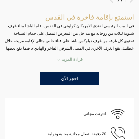
السابق
النقر
التحكم
في
فوق
استمتع بإقامة فاخرة في القدس
عرض
الروابط
في البيت الرئيسي لفندق الامريكان كولوني في القدس ، قام الباشا ببناء غرف
التالية
الشرائح
شتوية لثلاث من زوجاته مع مداخل من المعرض المطل على حمام السباحة.
إلى
تحتوي كل غرفة من غرف ديلوكس باشا على فناء خاص مثالي لإقامة مريحة خلال
تحديث
عطلتك. تقع الغرف الأخرى في المبنى الشرقي الفاخر والهاديء، فيما يقع بعضها
المحتوى
الآخر في مبنى شجر النخيل. تحتوي بعض الغرف إما على حديقة خاصة أو فناء أو
أعلاه
قراءة المزيد
شرفة. سرير واحد بحجم ملوكي. حجم الغرفة: 28-38 متر مربع 301-409 قدم
مربع.
احجز الآن
انترنت مجاني
20 دقيقة اتصال مجانية محلية ودولية